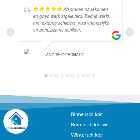
Afspraken nagekomen
en goed werk afgeleverd. Bedrijf werkt
met externe schilders, was vriendelijke
en behulpzame schilder.
ANDRÉ GOEDHART
1
2
3
4
5
6
7
8
9
10
Binnenschilder
Buitenschilderwer
Winterschilder