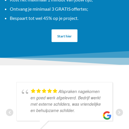
Ontvang je minimaal 3 GRATIS offertes;
Bespaart tot wel 45% op je project.
Start hier
Afspraken nagekomen
en goed werk afgeleverd. Bedrijf werkt
met externe schilders, was vriendelijke
en behulpzame schilder.