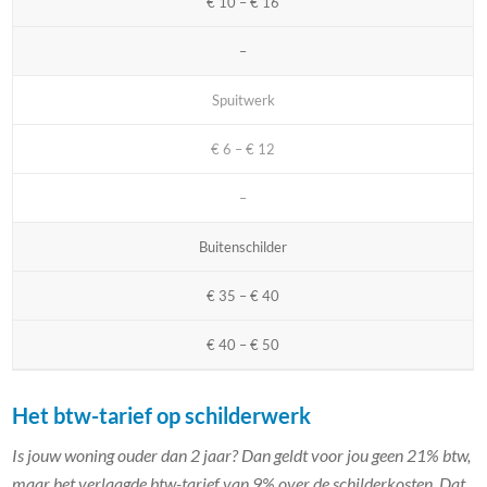
€ 10 – € 16
–
Spuitwerk
€ 6 – € 12
–
Buitenschilder
€ 35 – € 40
€ 40 – € 50
Het btw-tarief op schilderwerk
Is jouw woning ouder dan 2 jaar? Dan geldt voor jou geen 21% btw,
maar het verlaagde btw-tarief van 9% over de schilderkosten. Dat