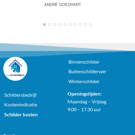
ANDRÉ GOEDHART
1
2
3
4
5
6
7
8
9
10
Binnenschilder
Buitenschilderwer
Winterschilder
Openingstijden:
Schildersbedrijf
Maandag – Vrijdag
Kostenindicatie
9.00 – 17.30 uur
Schilder kosten