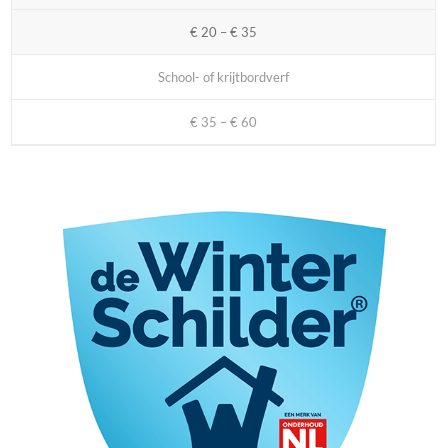
€ 20 – € 35
School- of krijtbordverf
€ 35 – € 60