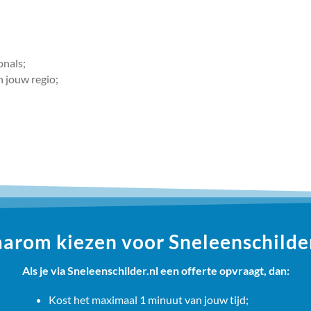
onals;
n jouw regio;
arom kiezen voor Sneleenschilder
Als je via Sneleenschilder.nl een offerte opvraagt, dan:
Kost het maximaal 1 minuut van jouw tijd;