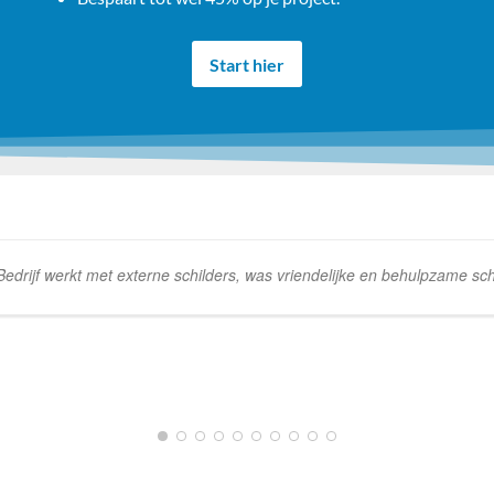
Start hier
rijf werkt met externe schilders, was vriendelijke en behulpzame schi
1
2
3
4
5
6
7
8
9
10