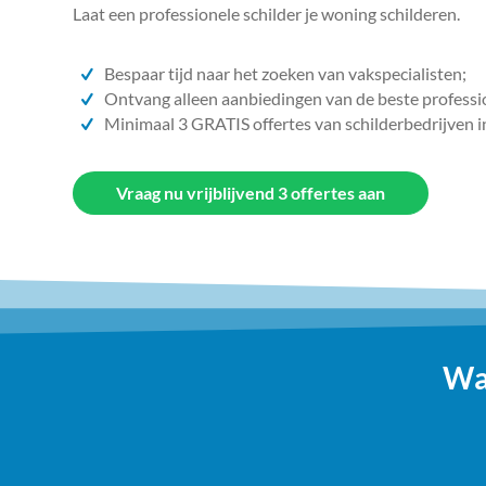
Laat een professionele schilder je woning schilderen.
Bespaar tijd naar het zoeken van vakspecialisten;
Ontvang alleen aanbiedingen van de beste professi
Minimaal 3 GRATIS offertes van schilderbedrijven i
Vraag nu vrijblijvend 3 offertes aan
Wa