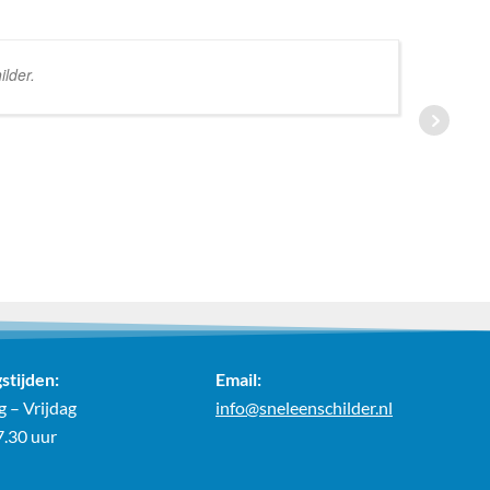
lder.
stijden:
Email:
 – Vrijdag
info@sneleenschilder.nl
7.30 uur