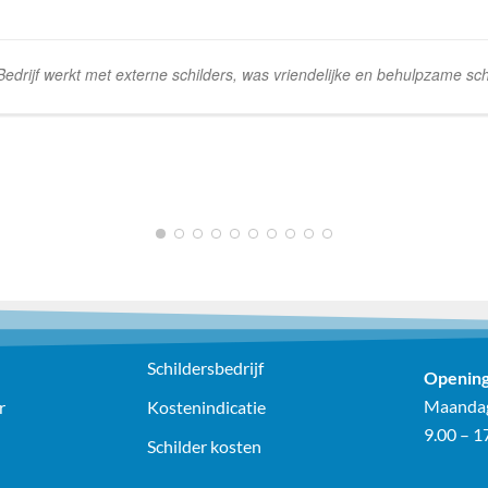
rijf werkt met externe schilders, was vriendelijke en behulpzame schi
1
2
3
4
5
6
7
8
9
10
Schildersbedrijf
Opening
Maandag
r
Kostenindicatie
9.00 – 1
Schilder kosten